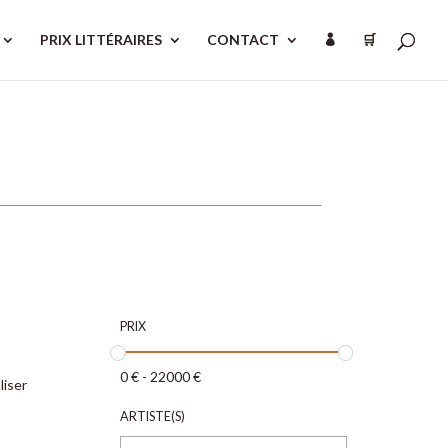
PRIX LITTÉRAIRES
CONTACT
🛒

PRIX
0
€
-
22000
€
liser
ARTISTE(S)