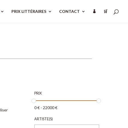
PRIX LITTÉRAIRES
CONTACT
🛒

PRIX
0
€
-
22000
€
liser
ARTISTE(S)