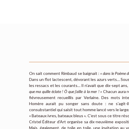
On sait comment Rimbaud se baignait :
« dans le Poème d
Dans un flot lactescent, dévorant les azurs verts… So
les ressacs et les courants… Il n’avait que dix-sept ans, 
que ma quille éclate ! Ô que j’aille à la mer ! »
Chacun aura r
fiévreusement recueillis par Verlaine. Des mots inte
Homère aurait pu songer sans doute : ne s’agit-il
consubstantiel qui saisit tout homme lancé vers le large, v
« Bateaux ivres, bateaux bleus ». C’est sous ce titre rés
Cristel Éditeur d’Art organise sa dix-neuvième exposit
Mais, également, de toile en toile, une invitation au 