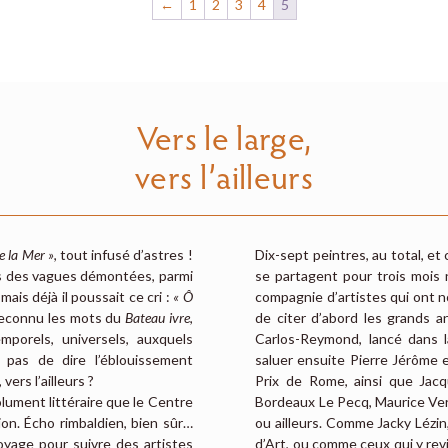
←
1
2
3
4
5
Vers le large,
vers l’ailleurs
e la Mer »
, tout infusé d’astres !
Dix-sept peintres, au total, et
us des vagues démontées, parmi
se partagent pour trois mois
mais déjà il poussait ce cri :
« Ô
compagnie d’artistes qui ont n
econnu les mots du
Bateau ivre
,
de citer d’abord les grands a
mporels, universels, auxquels
Carlos-Reymond, lancé dans 
 pas de dire l’éblouissement
saluer ensuite Pierre Jérôme 
ers l’ailleurs ?
Prix de Rome, ainsi que Jac
olument littéraire que le Centre
Bordeaux Le Pecq, Maurice Ver
ion. Écho rimbaldien, bien sûr…
ou ailleurs. Comme Jacky Lézin
voyage pour suivre des artistes
d’Art, ou comme ceux qui y re