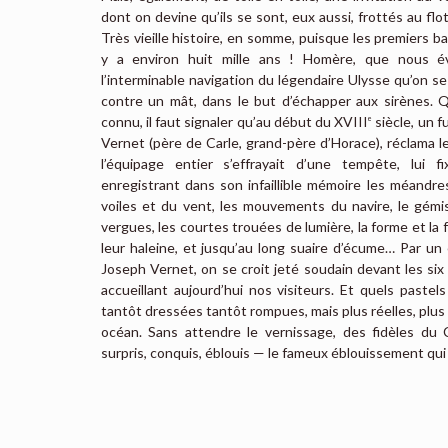
dont on devine qu’ils se sont, eux aussi, frottés au flo
Très vieille histoire, en somme, puisque les premiers b
y a environ huit mille ans ! Homère, que nous é
l’interminable navigation du légendaire Ulysse qu’on se
contre un mât, dans le but d’échapper aux sirènes. Q
connu, il faut signaler qu’au début du XVIII
siècle, un f
e
Vernet (père de Carle, grand-père d’Horace), réclama l
l’équipage entier s’effrayait d’une tempête, lui fi
enregistrant dans son infaillible mémoire les méandres
voiles et du vent, les mouvements du navire, le gémi
vergues, les courtes trouées de lumière, la forme et la 
leur haleine, et jusqu’au long suaire d’écume… Par un 
Joseph Vernet, on se croit jeté soudain devant les six
accueillant aujourd’hui nos visiteurs. Et quels pastel
tantôt dressées tantôt rompues, mais plus réelles, plus
océan. Sans attendre le vernissage, des fidèles du C
surpris, conquis, éblouis — le fameux éblouissement qui 