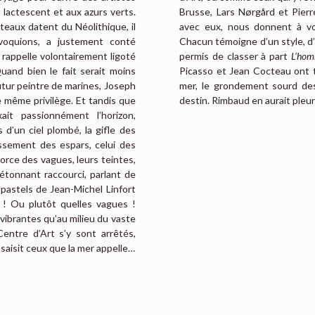
t lactescent et aux azurs verts.
Brusse, Lars Nørgård et Pierr
ateaux datent du Néolithique, il
avec eux, nous donnent à voi
voquions, a justement conté
Chacun témoigne d’un style, d
 rappelle volontairement ligoté
permis de classer à part
L’hom
uand bien le fait serait moins
Picasso et Jean Cocteau ont tan
utur peintre de marines, Joseph
mer, le grondement sourd des 
e même privilège. Et tandis que
destin. Rimbaud en aurait pleur
xait passionnément l’horizon,
 d’un ciel plombé, la gifle des
ssement des espars, celui des
force des vagues, leurs teintes,
étonnant raccourci, parlant de
 pastels de Jean-Michel Linfort
s ! Ou plutôt quelles vagues !
 vibrantes qu’au milieu du vaste
entre d’Art s’y sont arrêtés,
saisit ceux que la mer appelle…