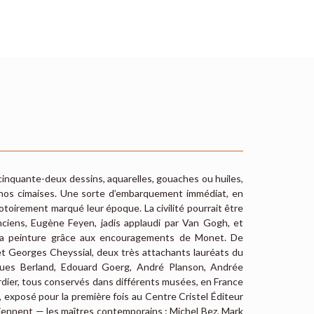
 cinquante-deux dessins, aquarelles, gouaches ou huiles,
 nos cimaises. Une sorte d’embarquement immédiat, en
otoirement marqué leur époque. La civilité pourrait être
nciens, Eugène Feyen, jadis applaudi par Van Gogh, et
la peinture grâce aux encouragements de Monet. De
et Georges Cheyssial, deux très attachants lauréats du
ques Berland, Edouard Goerg, André Planson, Andrée
dier, tous conservés dans différents musées, en France
, exposé pour la première fois au Centre Cristel Éditeur
viennent — les maîtres contemporains : Michel Bez, Mark