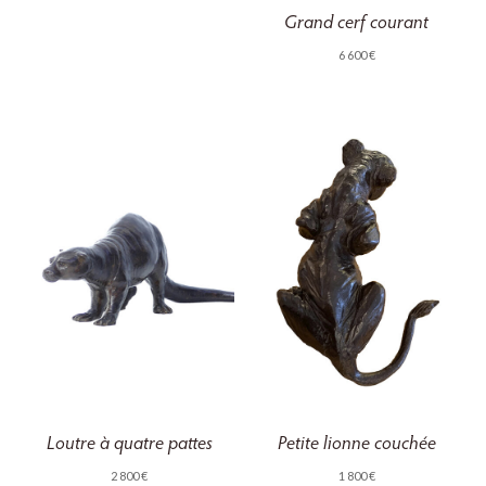
Grand cerf courant
6 600
€
Loutre à quatre pattes
Petite lionne couchée
2 800
€
1 800
€