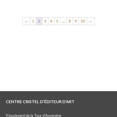
←
1
2
3
4
5
…
8
9
10
→
CENTRE CRISTEL D’ÉDITEUR D’ART
9 boulevard de la Tour d’Auvergne