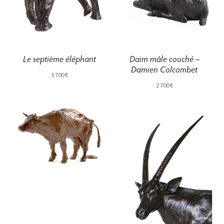
Le septième éléphant
Daim mâle couché –
Damien Colcombet
5 700
€
2 700
€