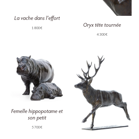
La vache dans l’effort
Oryx tête tournée
1 800
€
4 300
€
Femelle hippopotame et
son petit
5 700
€