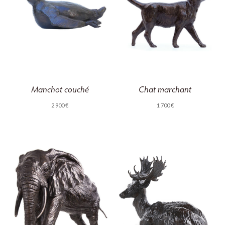
Manchot couché
Chat marchant
2 900
€
1 700
€