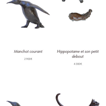
Manchot courant
Hippopotame et son petit
debout
2 900
€
4 300
€