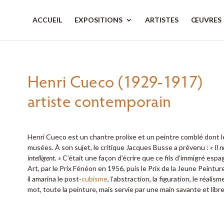
ACCUEIL
EXPOSITIONS
ARTISTES
ŒUVRES
Henri Cueco (1929-1917)
artiste contemporain
Henri Cueco est un chantre prolixe et un peintre comblé dont 
musées. À son sujet, le critique Jacques Busse a prévenu :
« Il
intelligent. »
C’était une façon d’écrire que ce fils d’immigré esp
Art, par le Prix Fénéon en 1956, puis le Prix de la Jeune Peintur
il amarina le post-
cubisme
, l’abstraction, la figuration, le réali
mot, toute la peinture, mais servie par une main savante et libre