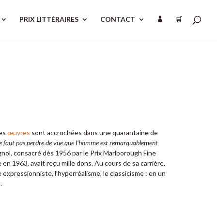
PRIX LITTÉRAIRES
CONTACT
🛒

les
œuvres
sont accrochées dans une quarantaine de
 ne faut pas perdre de vue que l’homme est remarquablement
agnol, consacré dès 1956 par le Prix Marlborough Fine
e en 1963, avait reçu mille dons. Au cours de sa carrière,
sme expressionniste, l’hyperréalisme, le classicisme : en un
.