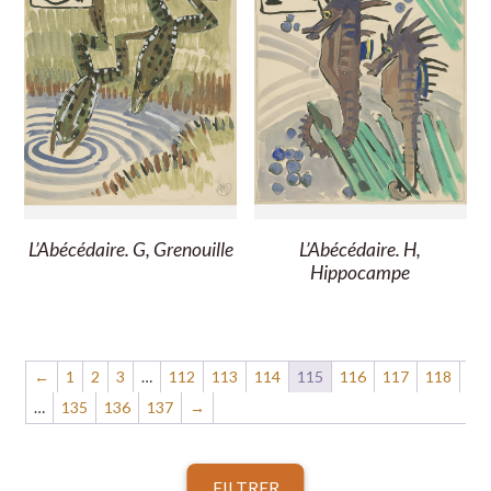
L’Abécédaire. G, Grenouille
L’Abécédaire. H,
Hippocampe
←
1
2
3
…
112
113
114
115
116
117
118
…
135
136
137
→
FILTRER