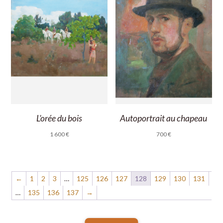
L’orée du bois
Autoportrait au chapeau
1 600
€
700
€
←
1
2
3
…
125
126
127
128
129
130
131
…
135
136
137
→