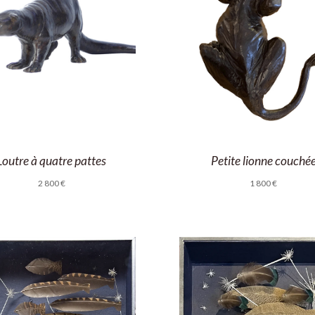
Loutre à quatre pattes
Petite lionne couché
2 800
€
1 800
€