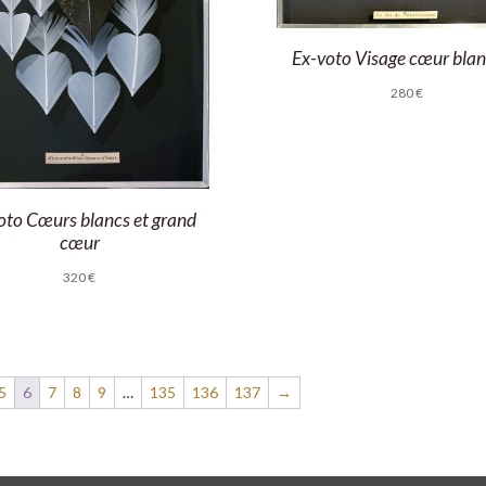
Ex-voto Visage cœur blan
280
€
oto Cœurs blancs et grand
cœur
320
€
5
6
7
8
9
…
135
136
137
→