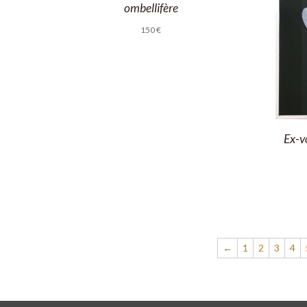
ombellifère
150
€
Ex-v
←
1
2
3
4