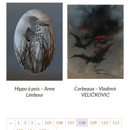
Hippo à pois – Anne
Corbeaux – Vladimir
Limbour
VELIČKOVIĊ
←
1
2
3
…
105
106
107
108
109
110
111