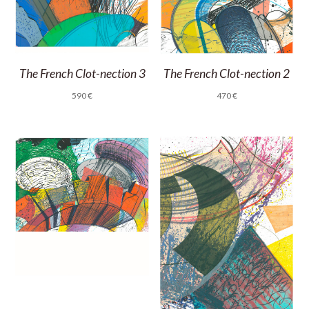
The French Clot-nection 3
The French Clot-nection 2
590
€
470
€