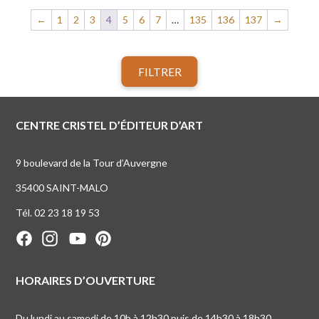
←
1
2
3
4
5
6
7
…
135
136
137
→
FILTRER
CENTRE CRISTEL D’ÉDITEUR D’ART
9 boulevard de la Tour d’Auvergne
35400 SAINT-MALO
Tél. 02 23 18 19 53
HORAIRES D’OUVERTURE
Du lundi au samedi de 10h à 12h30 puis de 14h30 à 18h30