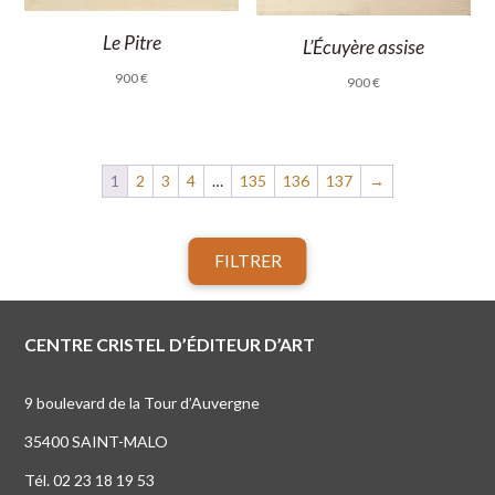
Le Pitre
L’Écuyère assise
900
€
900
€
1
2
3
4
…
135
136
137
→
FILTRER
CENTRE CRISTEL D’ÉDITEUR D’ART
9 boulevard de la Tour d’Auvergne
35400 SAINT-MALO
Tél. 02 23 18 19 53