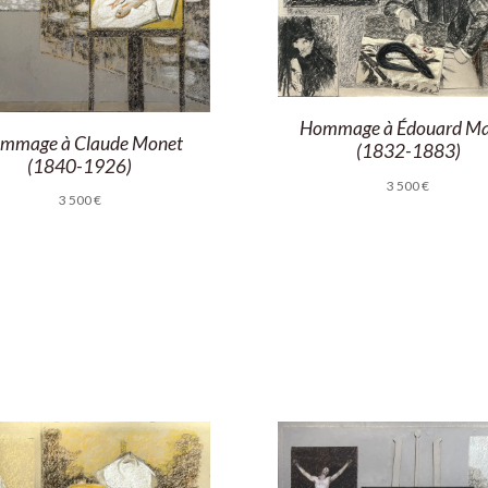
Hommage à Édouard M
mmage à Claude Monet
(1832-1883)
(1840-1926)
3 500
€
3 500
€