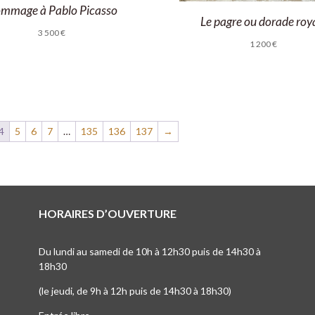
mmage à Pablo Picasso
Le pagre ou dorade roy
3 500
€
1 200
€
4
5
6
7
…
135
136
137
→
HORAIRES D’OUVERTURE
Du lundi au samedi de 10h à 12h30 puis de 14h30 à
18h30
(le jeudi, de 9h à 12h puis de 14h30 à 18h30)