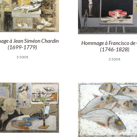
ge à Jean Siméon Chardin
Hommage à Francisco de
(1699-1779)
(1746-1828)
3 500
€
3 500
€