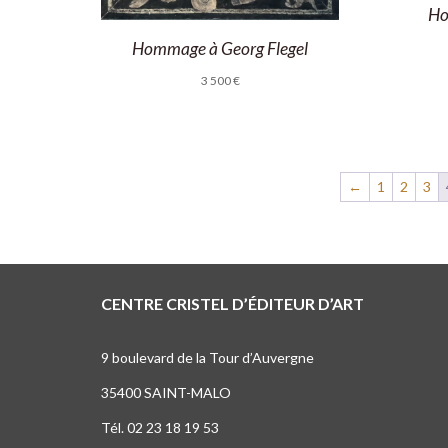
Ho
Hommage à Georg Flegel
3 500
€
←
1
2
3
CENTRE CRISTEL D’ÉDITEUR D’ART
9 boulevard de la Tour d’Auvergne
35400 SAINT-MALO
Tél. 02 23 18 19 53