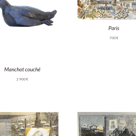
Paris
700
€
Manchot couché
2 900
€