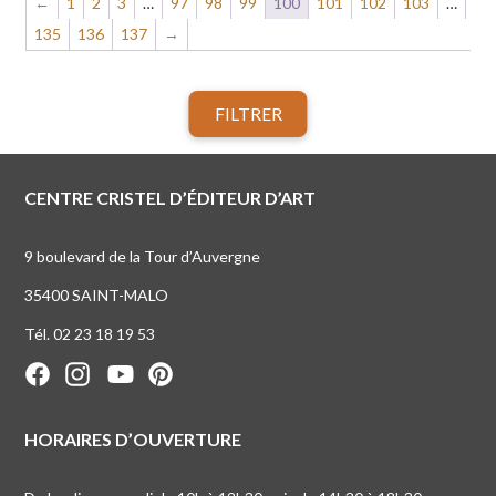
←
1
2
3
…
97
98
99
100
101
102
103
…
135
136
137
→
FILTRER
CENTRE CRISTEL D’ÉDITEUR D’ART
9 boulevard de la Tour d’Auvergne
35400 SAINT-MALO
Tél. 02 23 18 19 53
HORAIRES D’OUVERTURE