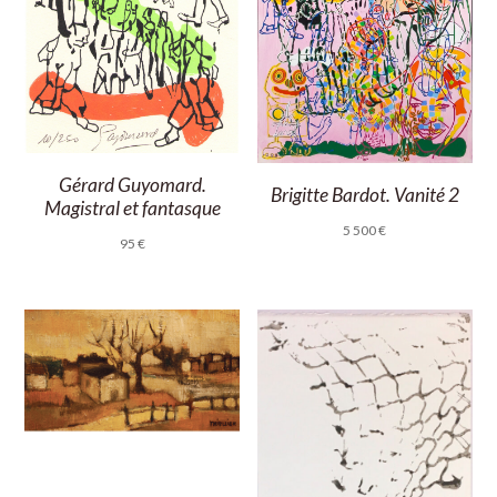
Gérard Guyomard.
Brigitte Bardot. Vanité 2
Magistral et fantasque
5 500
€
95
€