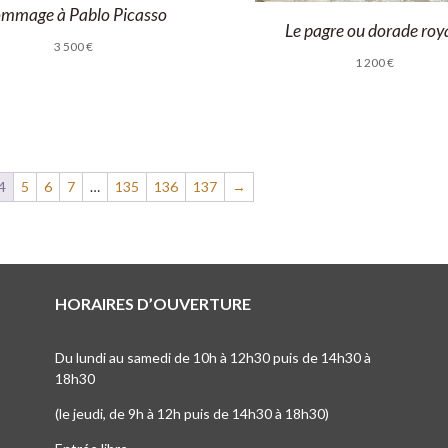
mmage à Pablo Picasso
Le pagre ou dorade roy
3 500
€
1 200
€
4
5
6
7
…
135
136
137
→
HORAIRES D’OUVERTURE
Du lundi au samedi de 10h à 12h30 puis de 14h30 à
18h30
(le jeudi, de 9h à 12h puis de 14h30 à 18h30)