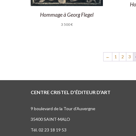
Ho
Hommage à Georg Flegel
3 500
€
←
1
2
3
CENTRE CRISTEL D’ÉDITEUR D’ART
9 boulevard de la Tour d’Auvergne
35400 SAINT-MALO
Tél. 02 23 18 19 53