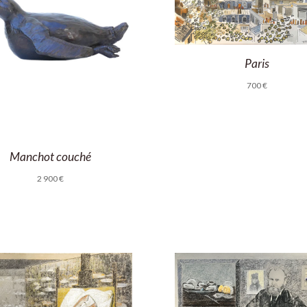
Paris
700
€
Manchot couché
2 900
€