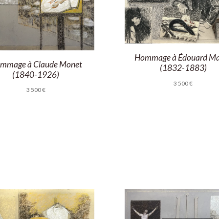
Hommage à Édouard M
mmage à Claude Monet
(1832-1883)
(1840-1926)
3 500
€
3 500
€