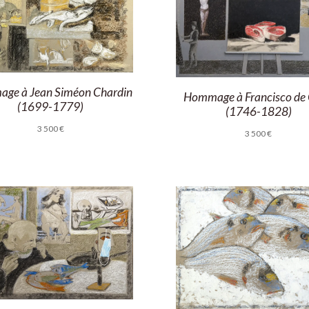
ge à Jean Siméon Chardin
Hommage à Francisco de
(1699-1779)
(1746-1828)
3 500
€
3 500
€