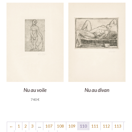
Nu au voile
Nu au divan
740
€
←
1
2
3
…
107
108
109
110
111
112
113