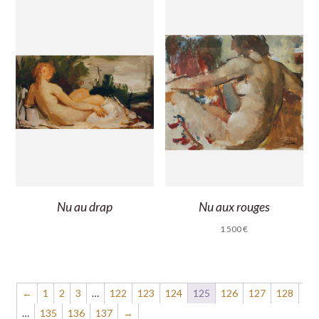
Nu au drap
Nu aux rouges
1 500
€
←
1
2
3
…
122
123
124
125
126
127
128
…
135
136
137
→