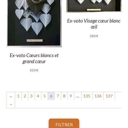
Ex-voto Visage cœur blanc
œil
280
€
Ex-voto Cœurs blancs et
grand cœur
320
€
←
1
2
3
4
5
6
7
8
9
…
135
136
137
→
FILTRER