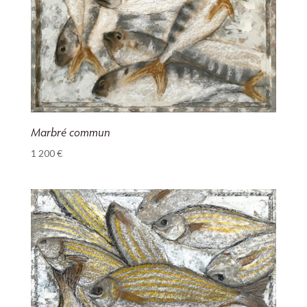
Marbré commun
1 200
€