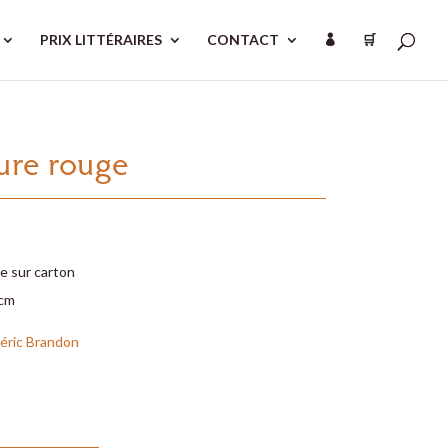
PRIX LITTÉRAIRES
CONTACT
🛒

ture rouge
e sur carton
 cm
éric Brandon