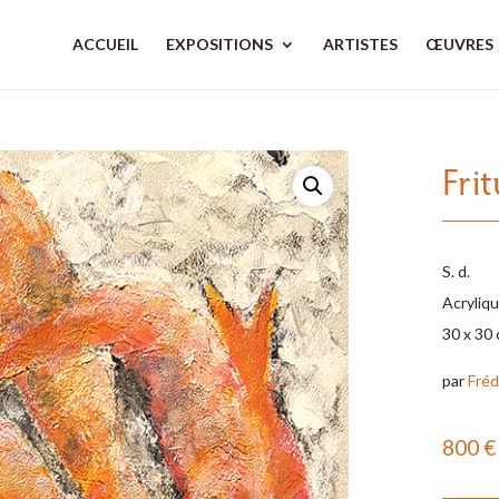
ACCUEIL
EXPOSITIONS
ARTISTES
ŒUVRES
Fri
S. d.
Acryliqu
30 x 30
par
Fréd
800
€