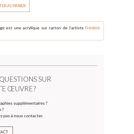
ER AU PANIER
uge
est une acrylique sur carton de l’artiste
Frédéric
 QUESTIONS SUR
TE ŒUVRE ?
aphies supplémentaires ?
n ?
z pas à nous contacter.
TACT