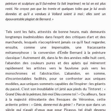
peinture et sculpture qu’il (lui-même l’a fait imprimer) ne lui en est plus
resté. Ne croyez pas que les trente et quelques toiles que je lui avais
données et qu’il a vendues à Vollard soient à moi ; elles sont un
épouvantable plagiat de Bernard. »
Tels sont les faits, attestés de bonne heure, mais demeurés
longtemps inadmissibles dans l’esprit des critiques d’art et des
marchands, lesquels n’acceptèrent jamais ce qu’il faut regarder,
ensuite, comme une impensable, une fracassante
métamorphose : la conversion d’Émile Bernard à la peinture
classique ! Autrement dit, dans la fin des années mille huit cent,
l’abandon des couleurs pures et des aplats qui mèneront
rapidement les artistes vers le fauvisme puis vers les
monochromes et l’abstraction. L’abandon, en somme,
d’incontestables facilités, pour se confronter aux uniques
modèles, aux uniques sommets capables de l’inspirer : les géants
du passé. C’est son inoubliable cri jeté aux pieds du Tintoret :
«
Grand Dieu de la peinture, fais-moi Dieu comme toi ! »
Ou ailleurs, face
à la majesté étincelante des fresques de Véronèse, cette
ardente prière :
« Génie, donne-moi du génie ! »
Parce que dans un
siècle qui n’avait d’yeux que pour Picasso, tel était devenu