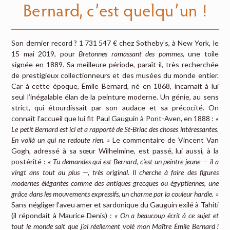
Bernard, c’est quelqu’un !
Son dernier record ? 1 731 547 € chez Sotheby’s, à New York, le
15 mai 2019, pour
Bretonnes ramassant des pommes
, une toile
signée en 1889. Sa meilleure période, paraît-il, très recherchée
de prestigieux collectionneurs et des musées du monde entier.
Car à cette époque, Émile Bernard, né en 1868, incarnait à lui
seul l’inégalable élan de la peinture moderne. Un génie, au sens
strict, qui étourdissait par son audace et sa précocité. On
connaît l’accueil que lui fit Paul Gauguin à Pont-Aven, en 1888 :
«
Le petit Bernard est ici et a rapporté de St-Briac des choses intéressantes.
En voilà un qui ne redoute rien. »
Le commentaire de Vincent Van
Gogh, adressé à sa sœur Wilhelmine, est passé, lui aussi, à la
postérité :
« Tu demandes qui est Bernard, c’est un peintre jeune — il a
vingt ans tout au plus —, très original. Il cherche à faire des figures
modernes élégantes comme des antiques grecques ou égyptiennes, une
grâce dans les mouvements expressifs, un charme par la couleur hardie. »
Sans négliger l’aveu amer et sardonique du Gauguin exilé à Tahiti
(il répondait à Maurice Denis) :
« On a beaucoup écrit à ce sujet et
tout le monde sait que j’ai réellement volé mon Maître Émile Bernard !