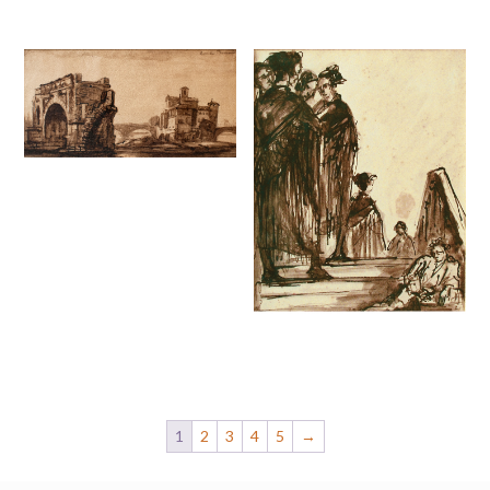
1
2
3
4
5
→