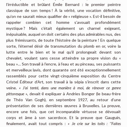
l’irréductible et brûlant Émile Bernard : le premier peintre
classique de son temps ! À la vérité, une vocation définitive,
qu’on ne saurait mieux qualifier de « religieuse ». Est-il besoin de
rappeler combien cet homme s’avouait profondément
mystique ? Mais c’était également un charnel exigeant,
inépuisable, auquel on doit certains des plus admirables nus, des
plus frémissants, de toute l’histoire de la peinture ! En quelque
sorte, l’éternel désir de transmutation du plomb en or, voire la
lutte entre le bien et le mal qu’il prolongeait devant son
chevalet, voulant sans cesse atteindre sa propre vision du «
beau »… Son travail à l’encre, à l’eau et au pinceau, ses puissants
et merveilleux lavis, dont quarante ont été exceptionnellement
rassemblés pour cette vingt-cinquième exposition du Centre
Cristel Éditeur d’Art, son travail à la sépia s’inscrit dans cette
veine.
« J’ai tenté, dans une manière à moi, de rénover ce genre
pittoresque »
, devait-il expliquer à Andries Bonger (le beau-frère
de Théo Van Gogh), en septembre 1927, au retour d’une
présentation de ses dernières œuvres à Bruxelles. La preuve,
encore une fois, que cet incomparable virtuose se dévouait
corps et âme à son sacerdoce. Et la preuve que Gauguin,
finalement, avait tout compris :
« Je crie sur les toits : ‘‘Faites