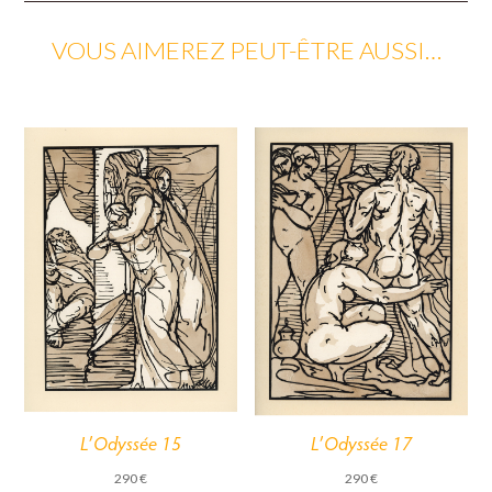
VOUS AIMEREZ PEUT-ÊTRE AUSSI…
L’Odyssée 15
L’Odyssée 17
290
€
290
€