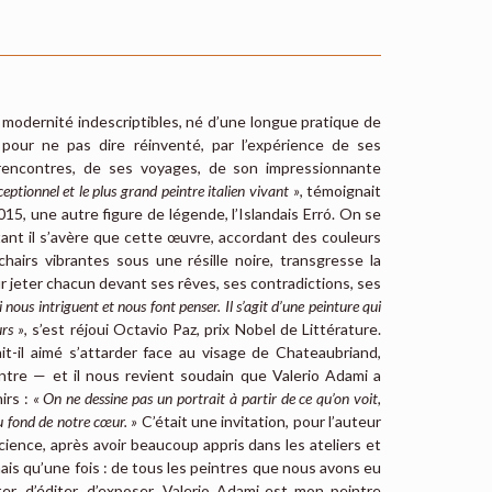
 modernité indescriptibles, né d’une longue pratique de
i, pour ne pas dire réinventé, par l’expérience de ses
rencontres, de ses voyages, de son impressionnante
eptionnel et le plus grand peintre italien vivant »
, témoignait
15, une autre figure de légende, l’Islandais Erró. On se
tant il s’avère que cette œuvre, accordant des couleurs
airs vibrantes sous une résille noire, transgresse la
r jeter chacun devant ses rêves, ses contradictions, ses
nous intriguent et nous font penser. Il s’agit d’une peinture qui
urs »
, s’est réjoui Octavio Paz, prix Nobel de Littérature.
t-il aimé s’attarder face au visage de Chateaubriand,
ntre — et il nous revient soudain que Valerio Adami a
irs :
« On ne dessine pas un portrait à partir de ce qu’on voit,
u fond de notre cœur. »
C’était une invitation, pour l’auteur
cience, après avoir beaucoup appris dans les ateliers et
mais qu’une fois : de tous les peintres que nous avons eu
r, d’éditer, d’exposer, Valerio Adami est mon peintre