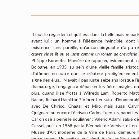
Il faut le regarder tel qu’il est dans la belle maison pa
avant lui : un homme à l’élégance invincible, dont 
existence sans pareille, qu’aucun biographe n’a pu r
œuvre-vie se lit ou se lisent comme un roman de chevalerie 
Philippe Bonnefis. Manière de rappeler, évidemment, qu
Bologne, en 1935, au sein d’une vieille famille arist
d’affirmer en outre que ce créateur prodigieusemen
signe des élus… N’avait-il pas juste seize ans lorsque 
dramaturge, l’engagea à dépasser les fières magies du 
plus, quand il se frotta à Wifredo Lam, Roberto Matt
Bacon, Richard Hamilton ? Vinrent ensuite d’innombrab
avec De Chirico, Chagall et Miró, mais aussi Calvin
Quignard ou encore l’écrivain Carlos Fuentes, parmi les 
Car on ose à peine le souligner : Valerio Adami, salué 
Cassel, puis en 1968 par la Biennale de Venise, et en
Musée d’Art moderne de la Ville de Paris, demeure l’
notre temps. Un maître, oui, dont Alain Jouffroy conf