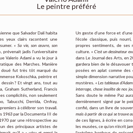
Le peintre préféré
risienne que Salvador Dalí habita
Un geste d’une force et d’une
les yeux clairs racontent une
l’école classique, puis nourr
ésumer.
« Sa vie, son œuvre, son
propres sentiments, de ses 
»
, prévenait jadis l’universitaire
culture. «
C’est un dessinateur exc
e Valerio Adami a vu le jour à
dans Le Journal des Arts, en 20
ocratique des Marches. Manière
gardera bien de le désavouer 
t doué fut très tôt marqué du
posées en aplat comme des ch
l’immense Kokoschka, peintre et
simple dimension narrative pou
dessin ? Et vingt ans, tout au
mystères.
« Les tableaux d’Adami 
a, Graham Sutherland, Francis
interroge, chose insolite de nos jo
les complicités, non seulement
Sans doute le même Paz aurai
o, Tabucchi, Derrida, Onfray,
dernièrement signé par le pei
premiers à célébrer son travail.
confié, dans un livre de souven
dès 1963 par la Documenta III de
mais à partir de ce qui se trouve a
 1970 par une rétrospective au
de ces lignes, à écrire en cons
un des principaux artistes de
les musées, ce qu’on n’écrit ja
irmait qu’il a
« vécu et pensé la
l’extrême bonheur de présente