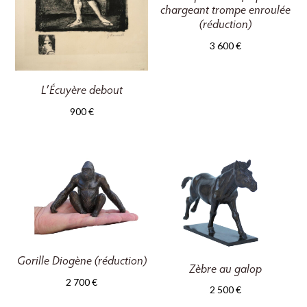
chargeant trompe enroulée
(réduction)
3 600
€
L’Écuyère debout
900
€
Gorille Diogène (réduction)
Zèbre au galop
2 700
€
2 500
€