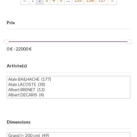
←
1
2
3
4
5
…
135
136
137
→
Prix
0
€
-
22000
€
Artiste(s)
Dimensions