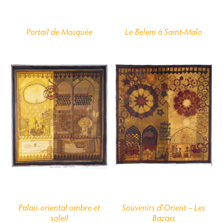
Portail de Mosquée
Le
Belem
à Saint-Malo
Palais oriental ombre et
Souvenirs d’Orient – Les
soleil
Bazars