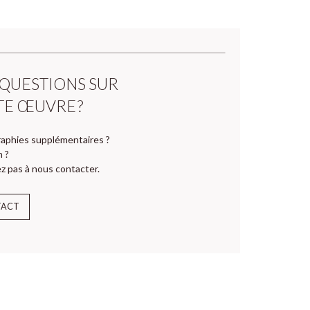
 QUESTIONS SUR
TE ŒUVRE ?
aphies supplémentaires ?
n ?
z pas à nous contacter.
TACT