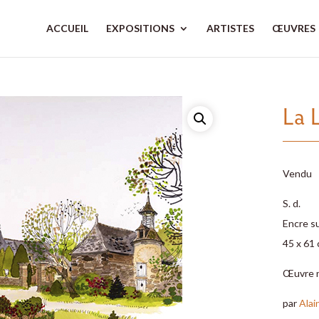
ACCUEIL
EXPOSITIONS
ARTISTES
ŒUVRES
La 
Vendu
S. d.
Encre su
45 x 61
Œuvre 
par
Alai