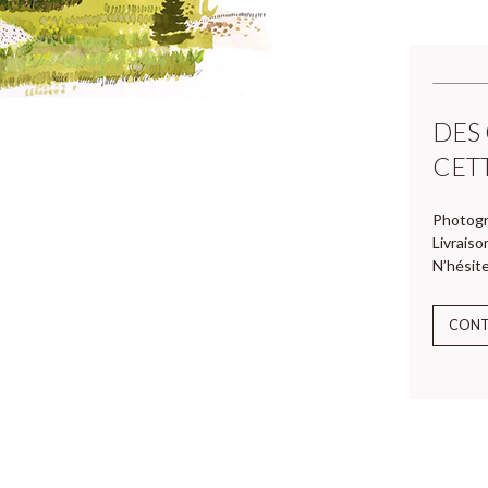
DES
CET
Photogr
Livraiso
N’hésite
CON