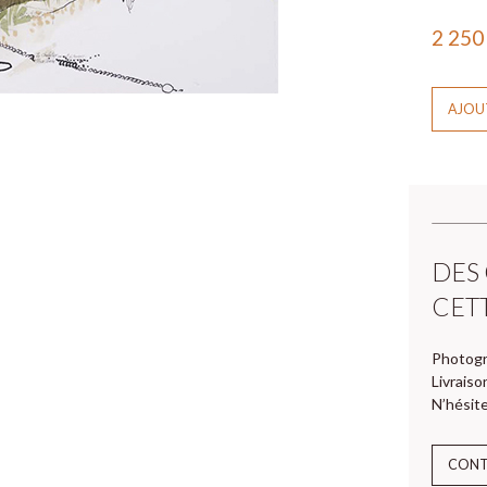
2 25
AJOUT
DES
CET
Photogr
Livraiso
N’hésite
CON