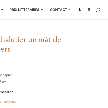
PRIX LITTÉRAIRES
CONTACT
🛒

chalutier un mât de
vers
r papier
48 cm
encadrée
n Bailhache