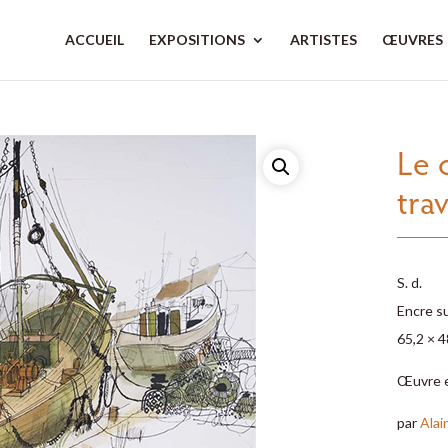
ACCUEIL
EXPOSITIONS
ARTISTES
ŒUVRES
Le 
tra
S. d.
Encre su
65,2 × 
Œuvre 
par
Alai