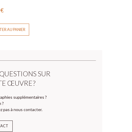
0
€
ER AU PANIER
 QUESTIONS SUR
TE ŒUVRE ?
aphies supplémentaires ?
n ?
z pas à nous contacter.
TACT