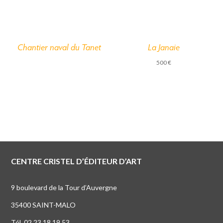
Chantier naval du Tanet
La Janaie
500
€
CENTRE CRISTEL D’ÉDITEUR D’ART
9 boulevard de la Tour d’Auvergne
35400 SAINT-MALO
Tél. 02 23 18 19 53