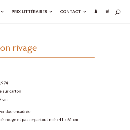
PRIX LITTÉRAIRES
CONTACT
🛒

ton rivage
 1974
 sur carton
49 cm
vendue encadrée
is rouge et passe-partout noir : 41 x 61 cm