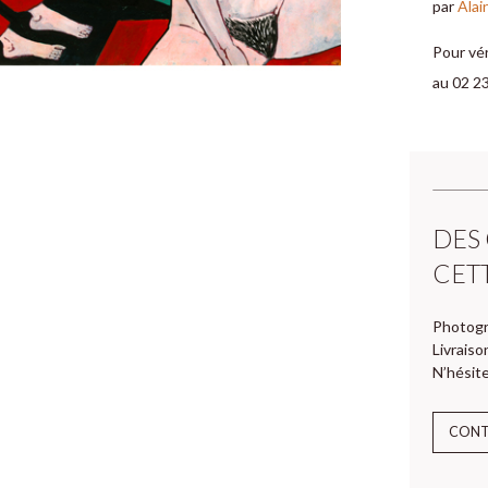
par
Alai
Pour vér
au 02 23
DES
CET
Photogr
Livraiso
N’hésite
CON