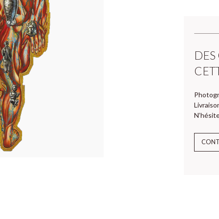
DES
CET
Photogr
Livraiso
N’hésite
CON