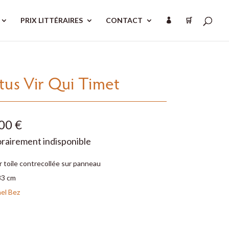
PRIX LITTÉRAIRES
CONTACT
🛒

tus Vir Qui Timet
00 €
airement indisponible
r toile contrecollée sur panneau
83 cm
el Bez