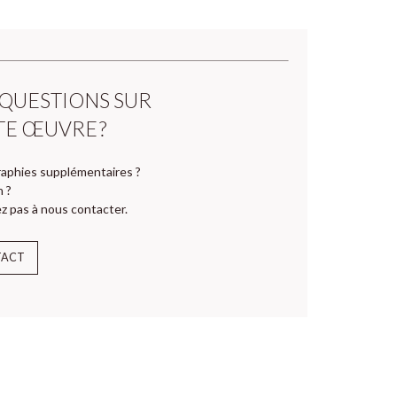
 QUESTIONS SUR
TE ŒUVRE ?
aphies supplémentaires ?
n ?
z pas à nous contacter.
TACT