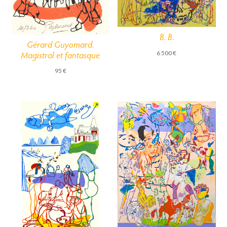
B. B.
Gérard Guyomard.
Magistral et fantasque
6 500
€
95
€