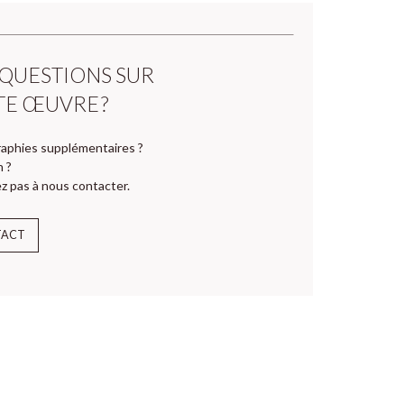
 QUESTIONS SUR
TE ŒUVRE ?
aphies supplémentaires ?
n ?
z pas à nous contacter.
TACT