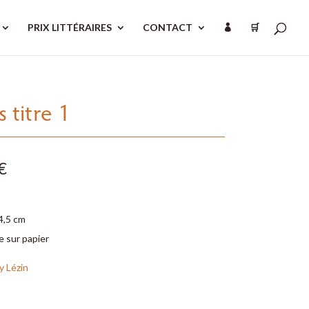
PRIX LITTÉRAIRES
CONTACT
🛒

 titre 1
€
4,5 cm
 sur papier
y Lézin