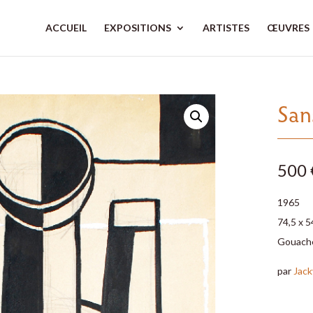
ACCUEIL
EXPOSITIONS
ARTISTES
ŒUVRES
Sans
500 
1965
74,5 x 5
Gouache
par
Jack