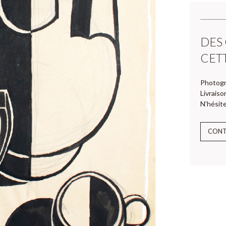
DES
CET
Photogr
Livraiso
N’hésite
CON