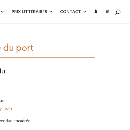
PRIX LITTÉRAIRES
CONTACT
🛒

 du port
du
 cm
y Lézin
vendue encadrée