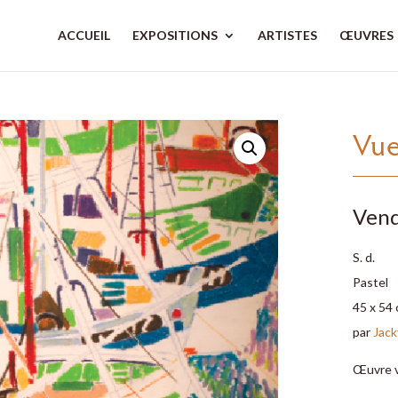
ACCUEIL
EXPOSITIONS
ARTISTES
ŒUVRES
Vue
Ven
S. d.
Pastel
45 x 54
par
Jack
Œuvre 