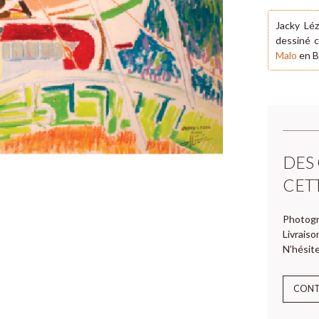
Jacky Léz
dessiné c
Malo
en B
DES
CET
Photogr
Livraiso
N’hésite
CON