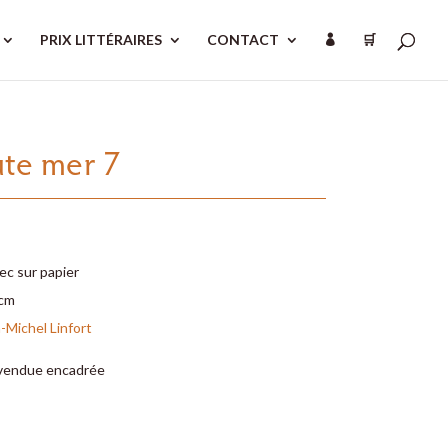
PRIX LITTÉRAIRES
CONTACT
🛒

te mer 7
ec sur papier
 cm
-Michel Linfort
vendue encadrée