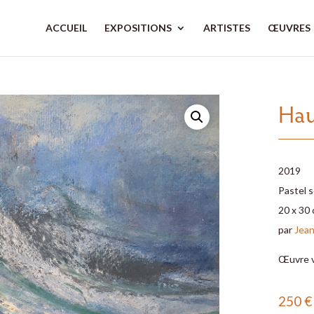
ACCUEIL
EXPOSITIONS
ARTISTES
ŒUVRES
Hau
2019
Pastel s
20 x 30
par
Jean
Œuvre 
250
€