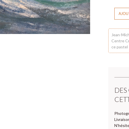
AJOUT
Jean-Mich
Centre Cr
ce pastel
DES
CET
Photogr
Livraiso
N’hésite