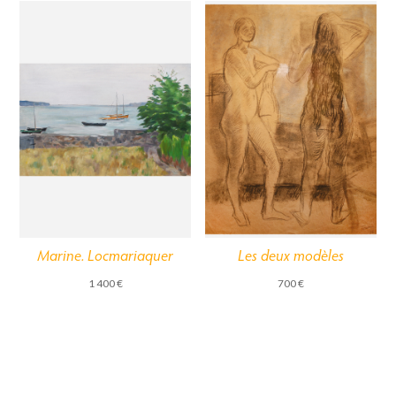
Marine. Locmariaquer
Les deux modèles
1 400
€
700
€