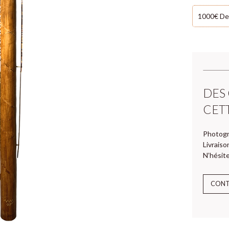
1000€ De
DES
CET
Photogr
Livraiso
N’hésite
CON