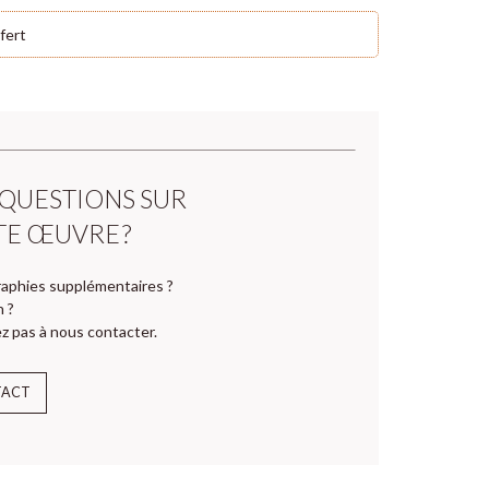
fert
 QUESTIONS SUR
TE ŒUVRE ?
aphies supplémentaires ?
n ?
z pas à nous contacter.
TACT