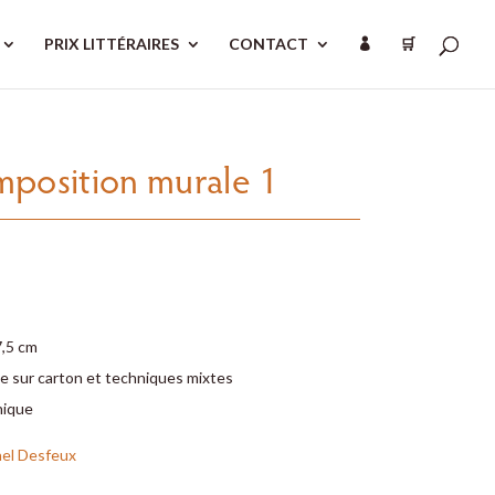
PRIX LITTÉRAIRES
CONTACT
🛒

position murale 1
7,5 cm
e sur carton et techniques mixtes
nique
el Desfeux