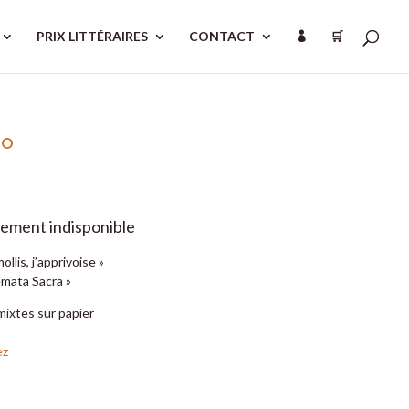
PRIX LITTÉRAIRES
CONTACT
🛒

co
ement indisponible
mollis, j’apprivoise »
emata Sacra »
ixtes sur papier
ez