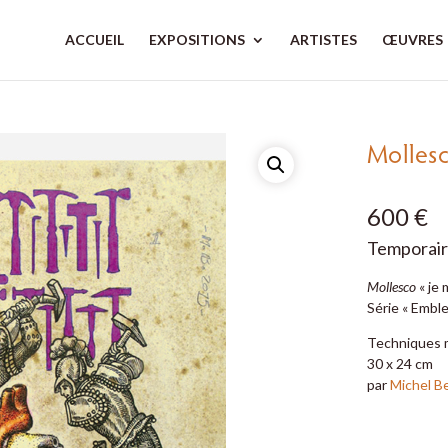
ACCUEIL
EXPOSITIONS
ARTISTES
ŒUVRES
Molles
600 €
Temporair
Mollesco
« je 
Série « Embl
Techniques m
30 x 24 cm
par
Michel B