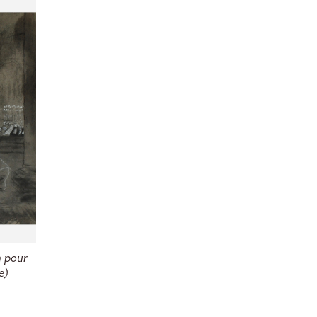
n pour
e)