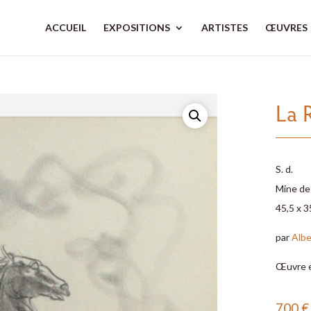
ACCUEIL
EXPOSITIONS
ARTISTES
ŒUVRES
La
S. d.
Mine de
45,5 x 3
par
Albe
Œuvre 
700
€