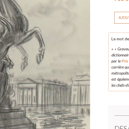
AJOUT
Le mot d
« « Graveur
dictionnai
par le
Prix
carrière qu
métropolita
est égalem
les chefs-d
DES