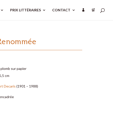
PRIX LITTÉRAIRES
CONTACT
🛒

 Renommée
 plomb sur papier
5,5 cm
rt Decaris
(1901 – 1988)
encadrée