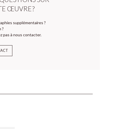
TE ŒUVRE ?
aphies supplémentaires ?
n ?
z pas à nous contacter.
TACT