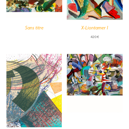
Sans titre
X-Liontamer I
420
€