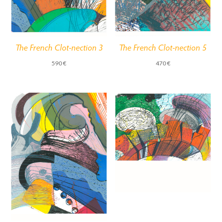
The French Clot-nection 3
The French Clot-nection 5
590
€
470
€