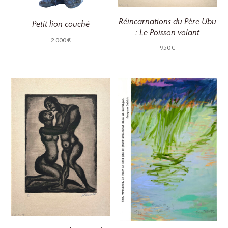
Réincarnations du Père Ubu
Petit lion couché
: Le Poisson volant
2 000
€
950
€