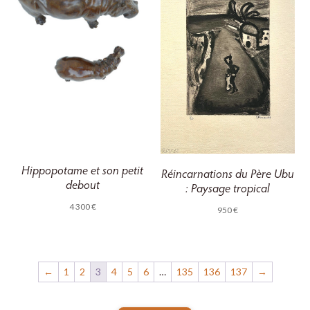
Hippopotame et son petit
Réincarnations du Père Ubu
debout
: Paysage tropical
4 300
€
950
€
←
1
2
3
4
5
6
…
135
136
137
→