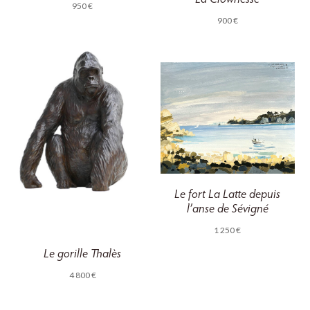
950
€
900
€
Le fort La Latte depuis
l’anse de Sévigné
1 250
€
Le gorille Thalès
4 800
€