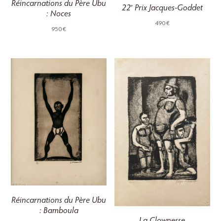
Réincarnations du Père Ubu
22
Prix Jacques-Goddet
e
: Noces
490
€
950
€
Réincarnations du Père Ubu
: Bamboula
La Clownesse