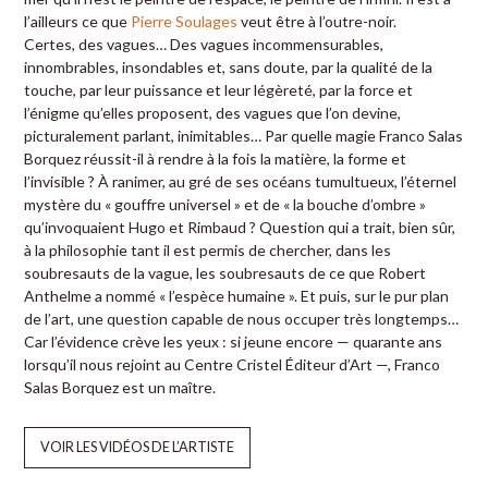
l’ailleurs ce que
Pierre Soulages
veut être à l’outre-noir.
Certes, des vagues… Des vagues incommensurables,
innombrables, insondables et, sans doute, par la qualité de la
touche, par leur puissance et leur légèreté, par la force et
l’énigme qu’elles proposent, des vagues que l’on devine,
picturalement parlant, inimitables… Par quelle magie Franco Salas
Borquez réussit-il à rendre à la fois la matière, la forme et
l’invisible ? À ranimer, au gré de ses océans tumultueux, l’éternel
mystère du « gouffre universel » et de « la bouche d’ombre »
qu’invoquaient Hugo et Rimbaud ? Question qui a trait, bien sûr,
à la philosophie tant il est permis de chercher, dans les
soubresauts de la vague, les soubresauts de ce que Robert
Anthelme a nommé « l’espèce humaine ». Et puis, sur le pur plan
de l’art, une question capable de nous occuper très longtemps…
Car l’évidence crève les yeux : si jeune encore — quarante ans
lorsqu’il nous rejoint au Centre Cristel Éditeur d’Art —, Franco
Salas Borquez est un maître.
VOIR LES VIDÉOS DE L’ARTISTE