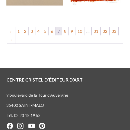
←
1
2
3
4
5
6
7
8
9
10
…
31
32
33
→
CENTRE CRISTEL D’ÉDITEUR D’ART
9 boulevard de la Tour d’Auvergne
35400 SAINT-MALO
Tél. 02 23 18 19 53