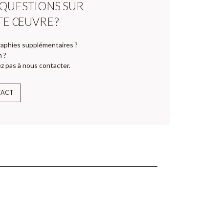
 QUESTIONS SUR
TE ŒUVRE ?
aphies supplémentaires ?
n ?
z pas à nous contacter.
TACT