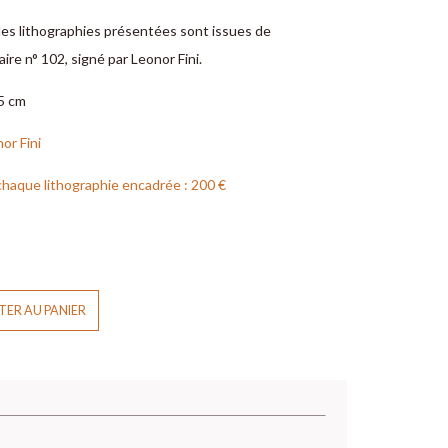
les lithographies présentées sont issues de
aire n° 102, signé par Leonor Fini.
,5 cm
or Fini
chaque lithographie encadrée : 200 €
ER AU PANIER