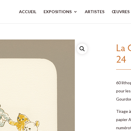
ACCUEIL
EXPOSITIONS
ARTISTES
ŒUVRES
La 
24
60 litho
pour les
Gourdon
Tirage à
papier A
numérot