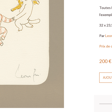
Toutes 
l’exempl
32 x 23
Par
Leon
Prix de 
200
€
AJOUT