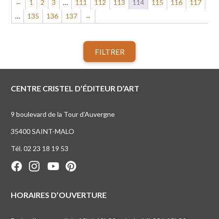
←
1
2
3
…
111
112
113
114
115
116
117
…
135
136
137
→
FILTRER
CENTRE CRISTEL D’ÉDITEUR D’ART
9 boulevard de la Tour d’Auvergne
35400 SAINT-MALO
Tél. 02 23 18 19 53
HORAIRES D’OUVERTURE