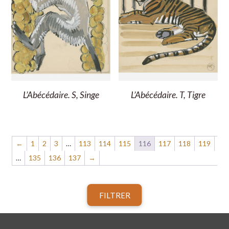
L’Abécédaire. S, Singe
L’Abécédaire. T, Tigre
←
1
2
3
…
113
114
115
116
117
118
119
…
135
136
137
→
FILTRER