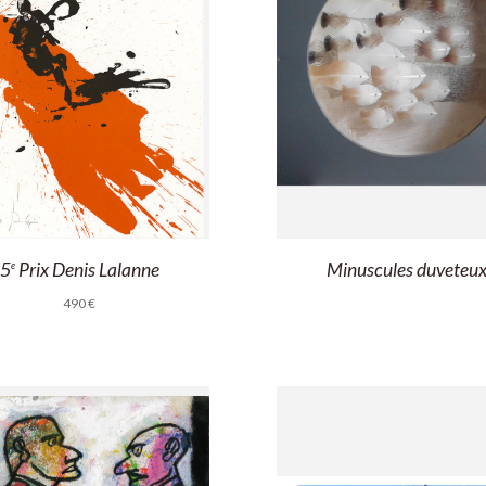
5
Prix Denis Lalanne
Minuscules duveteu
e
490
€