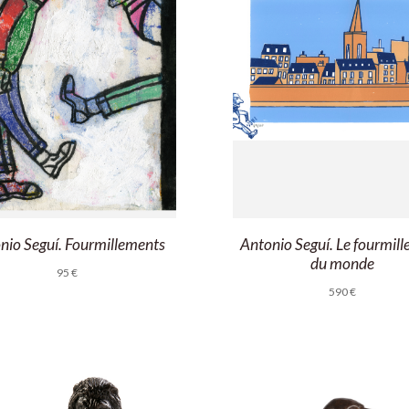
nio Seguí. Fourmillements
Antonio Seguí. Le fourmil
du monde
95
€
590
€