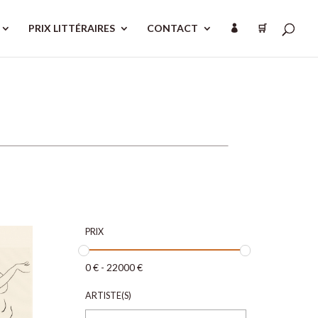
PRIX LITTÉRAIRES
CONTACT
🛒

PRIX
0
€
-
22000
€
ARTISTE(S)