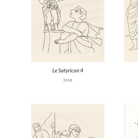
Le Satyricon 4
350
€