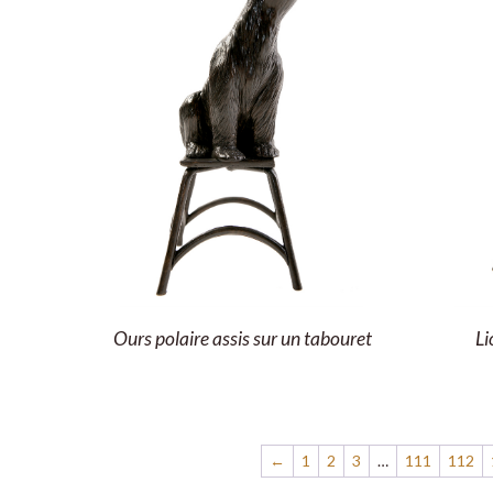
Ours polaire assis sur un tabouret
Li
←
1
2
3
…
111
112