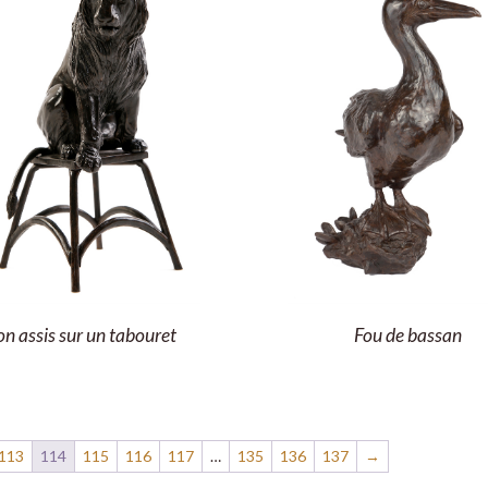
on assis sur un tabouret
Fou de bassan
113
114
115
116
117
…
135
136
137
→