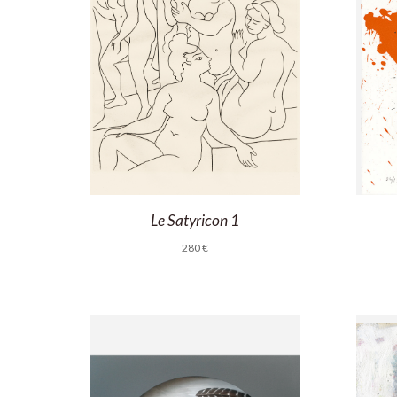
Le Satyricon 1
280
€