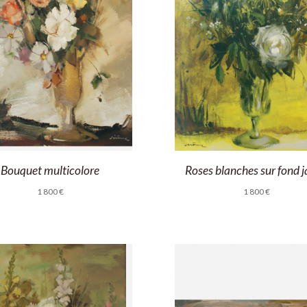
Bouquet multicolore
Roses blanches sur fond 
1 800
€
1 800
€