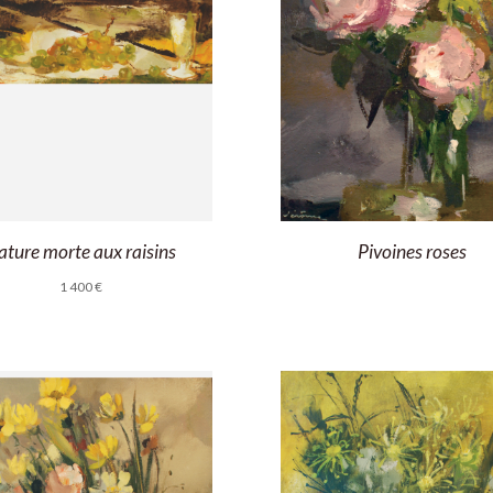
ature morte aux raisins
Pivoines roses
1 400
€