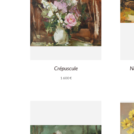
Crépuscule
N
1 600
€