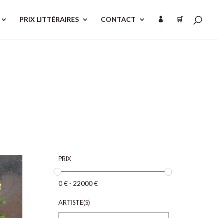
PRIX LITTÉRAIRES
CONTACT
🛒

PRIX
0
€
-
22000
€
ARTISTE(S)