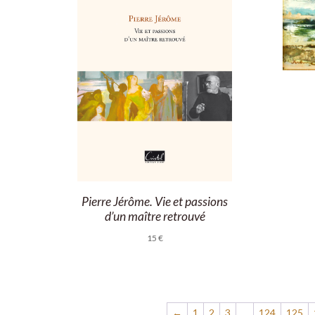
Pierre Jérôme. Vie et passions
d’un maître retrouvé
15
€
←
1
2
3
…
124
125