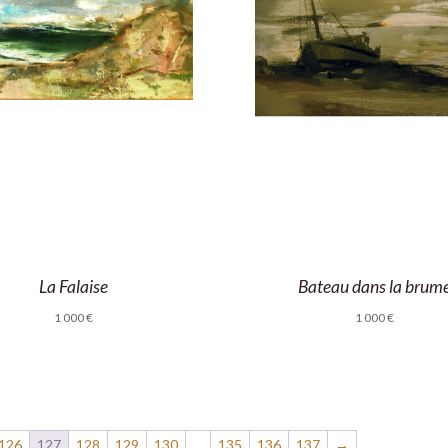
La Falaise
Bateau dans la brum
1 000
€
1 000
€
126
127
128
129
130
…
135
136
137
→