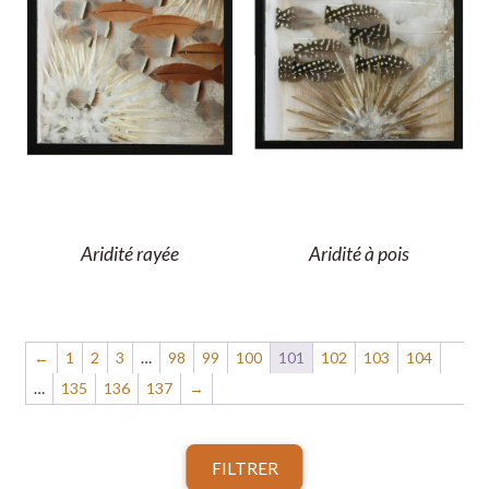
Aridité rayée
Aridité à pois
←
1
2
3
…
98
99
100
101
102
103
104
…
135
136
137
→
FILTRER