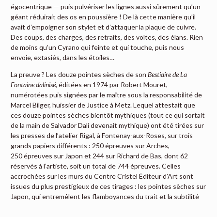
égocentrique — puis pulvériser les lignes aussi sûrement qu’un
géant réduirait des os en poussière ! De là cette manière qu’il
avait d’empoigner son stylet et d’attaquer la plaque de cuivre.
Des coups, des charges, des retraits, des voltes, des élans. Rien
de moins qu’un Cyrano qui feinte et qui touche, puis nous
envoie, extasiés, dans les étoiles…
La preuve ? Les douze pointes sèches de son
Bestiaire de La
Fontaine dalinisé
, éditées en 1974 par Robert Mouret,
numérotées puis signées par le maître sous la responsabilité de
Marcel Bilger, huissier de Justice à Metz. Lequel attestait que
ces douze pointes sèches bientôt mythiques (tout ce qui sortait
de la main de Salvador Dalí devenait mythique) ont été tirées sur
les presses de l’atelier Rigal, à Fontenay-aux-Roses, sur trois
grands papiers différents : 250 épreuves sur Arches,
250 épreuves sur Japon et 244 sur Richard de Bas, dont 62
réservés à l’artiste, soit un total de 744 épreuves.
Celles
accrochées sur les murs du Centre Cristel Éditeur d’Art sont
issues du plus prestigieux de ces tirages : les pointes sèches sur
Japon, qui entremêlent les flamboyances du trait et la subtilité