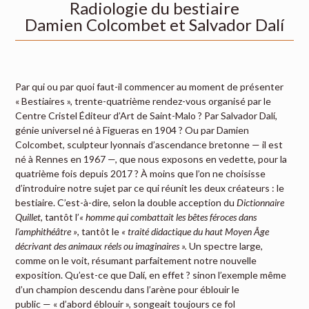
Radiologie du bestiaire
Damien Colcombet et Salvador Dalí
Par qui ou par quoi faut-il commencer au moment de présenter
« Bestiaires », trente-quatrième rendez-vous organisé par le
Centre Cristel Éditeur d’Art de Saint-Malo ? Par Salvador Dalí,
génie universel né à Figueras en 1904 ? Ou par Damien
Colcombet, sculpteur lyonnais d’ascendance bretonne — il est
né à Rennes en 1967 —, que nous exposons en vedette, pour la
quatrième fois depuis 2017 ? À moins que l’on ne choisisse
d’introduire notre sujet par ce qui réunit les deux créateurs : le
bestiaire. C’est-à-dire, selon la double acception du
Dictionnaire
Quillet
, tantôt l’
« homme qui combattait les bêtes féroces dans
l’amphithéâtre »
, tantôt le
« traité didactique du haut Moyen Âge
décrivant des animaux réels ou imaginaires ».
Un spectre large,
comme on le voit, résumant parfaitement notre nouvelle
exposition. Qu’est-ce que Dalí, en effet ? sinon l’exemple même
d’un champion descendu dans l’arène pour éblouir le
public — « d’abord éblouir », songeait toujours ce fol