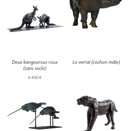
Deux kangourous roux
Le verrat (cochon mâle)
(sans socle)
6 400
€