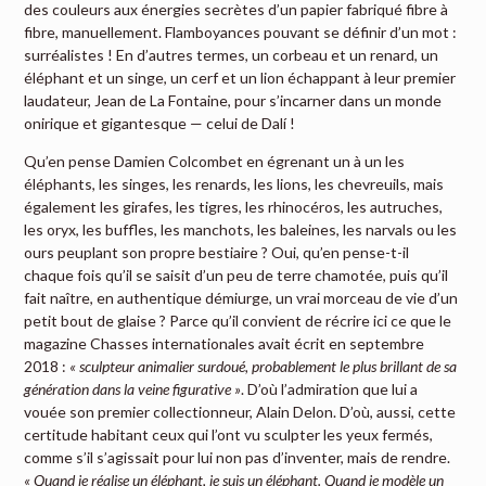
des couleurs aux énergies secrètes d’un papier fabriqué fibre à
fibre, manuellement. Flamboyances pouvant se définir d’un mot :
surréalistes !
En d’autres termes, un corbeau et un renard, un
éléphant et un singe, un cerf et un lion échappant à leur premier
laudateur, Jean de La Fontaine, pour s’incarner dans un monde
onirique et gigantesque — celui de Dalí !
Qu’en pense Damien Colcombet en égrenant un à un les
éléphants, les singes, les renards, les lions, les chevreuils, mais
également les girafes, les tigres, les rhinocéros, les autruches,
les oryx, les buffles, les manchots, les baleines, les narvals ou les
ours peuplant son propre bestiaire ? Oui, qu’en pense-t-il
chaque fois qu’il se saisit d’un peu de terre chamotée, puis qu’il
fait naître, en authentique démiurge, un vrai morceau de vie d’un
petit bout de glaise ? Parce qu’il convient de récrire ici ce que le
magazine Chasses internationales avait écrit en septembre
2018 :
« sculpteur animalier surdoué, probablement le plus brillant de sa
génération dans la veine figurative »
. D’où l’admiration que lui a
vouée son premier collectionneur, Alain Delon. D’où, aussi, cette
certitude habitant ceux qui l’ont vu sculpter les yeux fermés,
comme s’il s’agissait pour lui non pas d’inventer, mais de rendre.
« Quand je réalise un éléphant, je suis un éléphant. Quand je modèle un