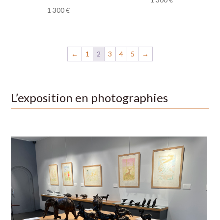
1 300
€
←
1
2
3
4
5
→
L’exposition en photographies