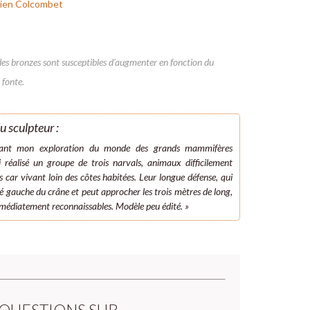
ien Colcombet
des bronzes sont susceptibles d’augmenter en fonction du
 fonte.
u sculpteur :
ant mon exploration du monde des grands mammifères
ai réalisé un groupe de trois narvals, animaux difficilement
 car vivant loin des côtes habitées. Leur longue défense, qui
é gauche du crâne et peut approcher les trois mètres de long,
mmédiatement reconnaissables. Modèle peu édité. »
 QUESTIONS SUR