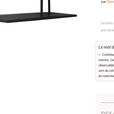
par
Dam
Les prix 
prix de la
Le mot d
« Continu
marins, j’
observables
sort du côt
les rend i
DES