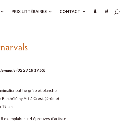
PRIX LITTÉRAIRES
CONTACT
🛒

 narvals
 demande (02 23 18 19 53)
nimalier patine grise et blanche
e Barthélémy Art à Crest (Drôme)
x 19 cm
 8 exemplaires + 4 épreuves d’artiste