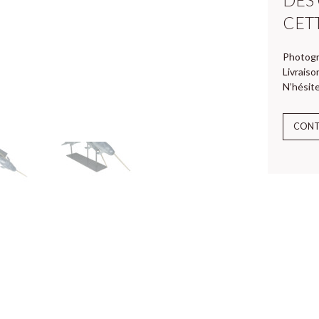
CET
Photogr
Livraiso
N’hésite
CON