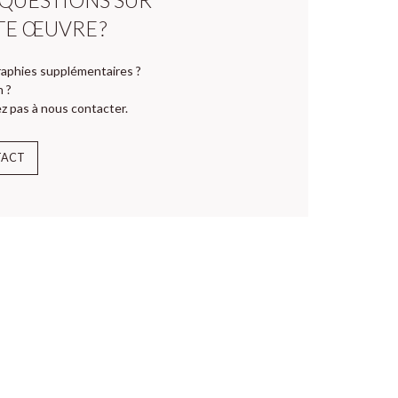
TE ŒUVRE ?
aphies supplémentaires ?
n ?
z pas à nous contacter.
TACT